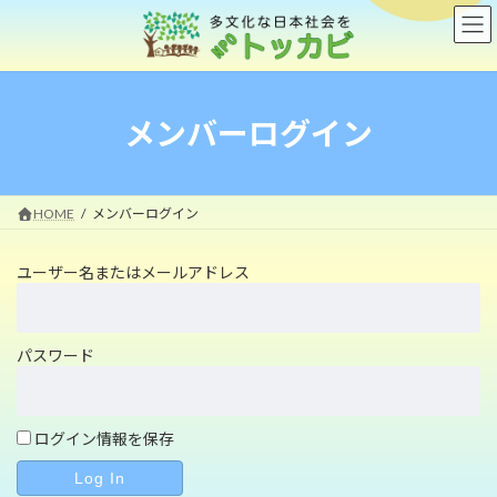
コ
ナ
ン
ビ
テ
ゲ
ン
ー
ツ
シ
へ
ョ
メンバーログイン
ス
ン
キ
に
ッ
移
プ
動
HOME
メンバーログイン
ユーザー名またはメールアドレス
パスワード
ログイン情報を保存