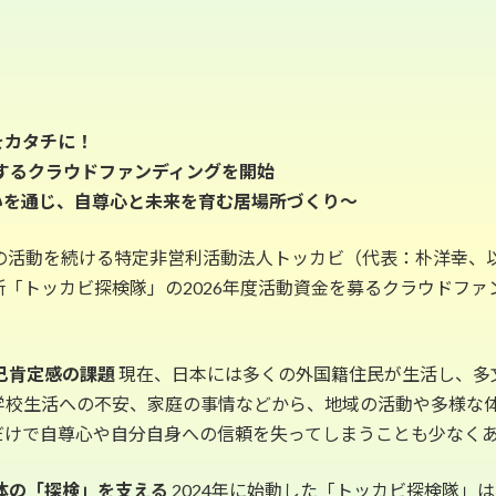
をカタチに！
するクラウドファンディングを開始
いを通じ、自尊心と未来を育む居場所づくり～
生の活動を続ける特定非営利活動法人トッカビ（代表：朴洋幸、
トッカビ探検隊」の2026年度活動資金を募るクラウドファンデ
己肯定感の課題
現在、日本には多くの外国籍住民が生活し、多
学校生活への不安、家庭の事情などから、地域の活動や多様な
だけで自尊心や自分自身への信頼を失ってしまうことも少なく
体の「探検」を支える
2024年に始動した「トッカビ探検隊」