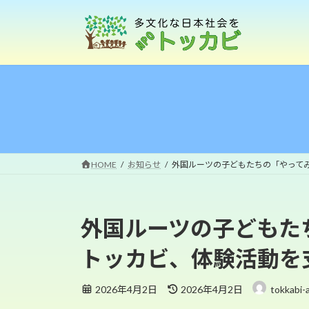
コ
ナ
ン
ビ
テ
ゲ
ン
ー
ツ
シ
へ
ョ
ス
ン
キ
に
ッ
移
プ
動
HOME
お知らせ
外国ルーツの子どもたちの「やってみ
外国ルーツの子どもた
トッカビ、体験活動を
最
2026年4月2日
2026年4月2日
tokkabi-
終