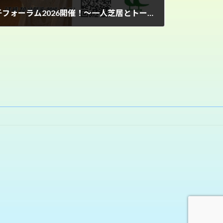
【後援イベント】新屋英子フォーラム2026開催！～一人芝居とトークで考える「戦後補償」と私たちの歩み～