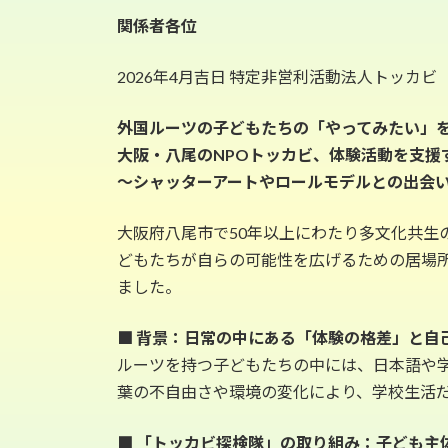
更
関係者各位
新
日
時
2026年4月吉日 特定非営利活動法人トッカビ
:
外国ルーツの子どもたちの「やってみたい」
大阪・八尾のNPOトッカビ、体験活動を支援
～シャッターアートやロールモデルとの出会
大阪府八尾市で50年以上にわたり多文化共
どもたちが自らの可能性を広げるための居場所「
ました。
■ 背景：日常の中にある「体験の格差」と自
ルーツを持つ子どもたちの中には、日本語や
葉の不自由さや環境の変化により、学校生活
■ 「トッカビ探検隊」の取り組み：子ども主