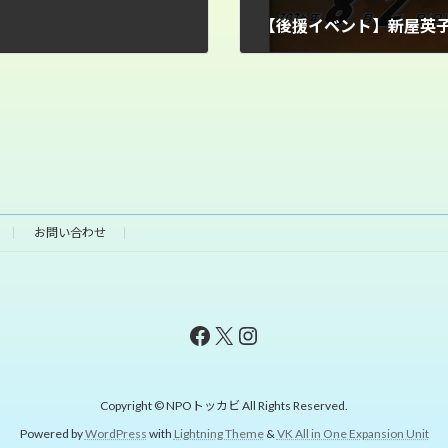
2026年7月10日
お問い合わせ
Facebook
X
Instagram
Copyright © NPOトッカビ All Rights Reserved.
Powered by
WordPress
with
Lightning Theme
&
VK All in One Expansion Unit