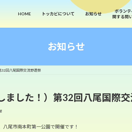
ボランテ
HOME
トッカビについて
お知らせ
関する問
お知らせ
32回八尾国際交流野遊祭
しました！）第32回八尾国際交
g
）、八尾市南本町第一公園で開催です！