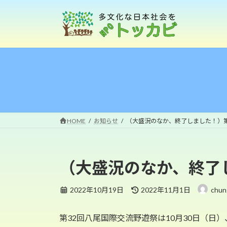
コ
ナ
ン
ビ
テ
ゲ
ン
ー
ツ
シ
へ
ョ
ス
ン
キ
に
ッ
移
プ
動
HOME
お知らせ
（大盛況のなか、終了しました！）第
（大盛況のなか、終了
最
2022年10月19日
2022年11月1日
chun
終
更
第32回八尾国際交流野遊祭は10月30日（日
新