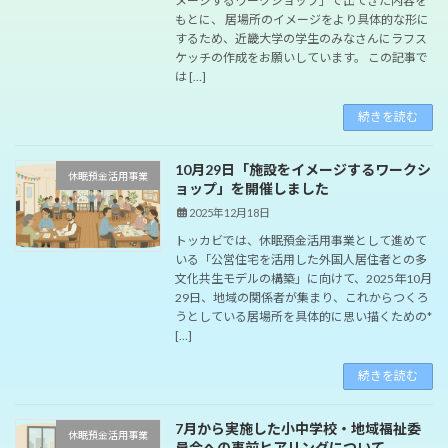
メージするワークショップ」で出てきた内容を
もとに、 居場所のイメージをより具体的な形に
するため、近畿大学の学生のみなさんにラフス
ケッチの作成をお願いしています。 この記事で
は […]
続きを読む
10月29日「施設をイメージするワークシ
休眠預金活用事業
ョップ」を開催しました
2025年12月18日
トッカビでは、休眠預金活用事業として進めて
いる「公営住宅を活用した外国人居住者との多
文化共生モデルの構築」に向けて、2025年10月
29日、地域の関係者が集まり、これからつくろ
うとしている居場所を具体的に思い描くための*
[…]
続きを読む
7月から実施した小中学校・地域福祉委
休眠預金活用事業
員会への事前ヒアリングについて