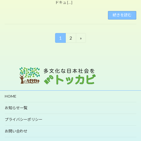
ドキュ […]
続きを読む
投
1
2
»
固
固
定
定
稿
ペ
ペ
ー
ー
の
ジ
ジ
ペ
ー
ジ
HOME
送
お知らせ一覧
り
プライバシーポリシー
お問い合わせ