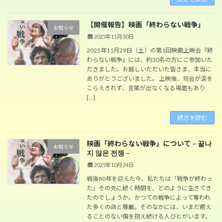
【開催報告】映画「終わらない戦争」
お知らせ
2025年11月30日
2025年11月29日（土）の第1回映画上映会『終
わらない戦争』には、約30名の方にご参加いた
だきました。お越しいただいた皆さま、本当に
ありがとうございました。 上映後、司会が涙を
こらえきれず、言葉が出なくなる場面もあり
[…]
続きを読む
映画「終わらない戦争」について – 끝나
お知らせ
지 않은 전쟁 –
2025年10月24日
戦後80年を迎えた今、私たちは「戦争が終わっ
た」その先に続く時間を、どのように生きてき
たのでしょうか。かつての戦争によって奪われ
た多くの命と尊厳。そのなかには、いまだ癒え
ることのない傷を抱え続ける人びとがいます。