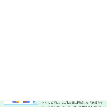
組みのはじまりを伝える**開設準備ニュースレ
ター（第1号）**を発行しました。 この事業
は、 […]
続きを読む
第２回 戦後８０年企画上映会
お知らせ
2026年1月4日
映画で考える「在日コリアンの戦後補償」 ―― な
ぜ、戦後も裁判を続けなければならなかったの
か 「戦争は終わったはずなのに、 どうして今
も裁判をしている人がいるのだろう？」 そんな
疑問から、この上映会は始まります。 1月3 […]
続きを読む
【報告】居場所のラフスケッチ作成に向
休眠預金活用事業
けた近畿大学学生との打ち合わせ
2025年12月27日
トッカビでは、10月29日に開催した「施設をイ