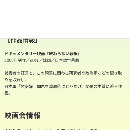
ッシュ大統領に謝罪した）
これに対して金東元監督はこう喝破している。「日本政府は被害
者の話を証拠として認めていない。しかし証言よりも確かな証拠
はない」
【作品情報】
ドキュメンタリー映画『終わらない戦争』
2008年制作／60分／韓国／日本語字幕版
被害者の証言と、この問題に関わる研究者や政治家などの聞き取
りを収録し、
日本軍「慰安婦」問題を重層的にとりあげ、問題の本質に迫る作
品。
映画会情報