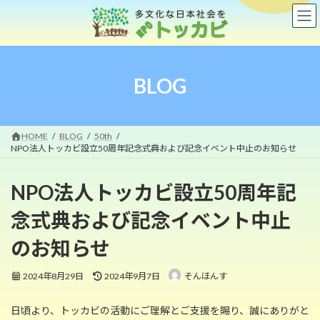
コ
ナ
ン
ビ
テ
ゲ
ン
ー
ツ
シ
へ
ョ
BLOG
ス
ン
キ
に
ッ
移
プ
動
HOME
BLOG
50th
NPO法人トッカビ設立50周年記念式典および記念イベント中止のお知らせ
NPO法人トッカビ設立50周年記
念式典および記念イベント中止
のお知らせ
最
2024年8月29日
2024年9月7日
そんほんす
終
更
日頃より、トッカビの活動にご理解とご支援を賜り、誠にありがと
新