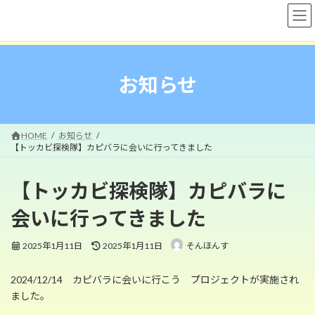
コ
ナ
ン
ビ
テ
ゲ
ン
ー
ツ
シ
へ
ョ
お知らせ
ス
ン
キ
に
ッ
移
プ
動
HOME
お知らせ
【トッカビ探検隊】カピバラに会いに行ってきました
【トッカビ探検隊】カピバラに
会いに行ってきました
最
2025年1月11日
2025年1月11日
そんほんす
終
更
2024/12/14 カピバラに会いに行こう プロジェクトが実施され
新
日
ました。
時