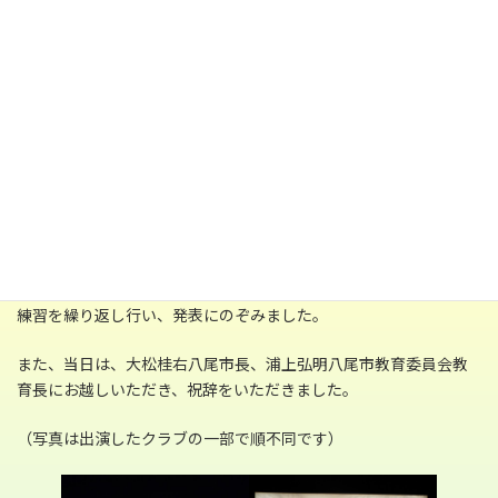
日
（土）に八尾プリズムホール大ホールにて開催されました。
時
:
1982年に「フェスティバル 韓国・朝鮮の歌とおどり」と題しては
じまったこのイベントも42回を数えるに至りました。その間、八
尾の学校教育の現場では、在日コリアンの子どもはもとより、ベト
ナム、中国、ブラジル、ネパール、フィリピン、タイなどにルー
ツを持つ子どもが増加しており、まさしく多民族化、多文化化が
いまも進行中です。
今回は、八尾市内の15校25クラブ1団体による外国にルーツを持つ
子どもと日本人の子どもとが、共に韓国・朝鮮、中国、ベトナム
などの文化発表を繰り広げました。この日までに各学校で幾度も
練習を繰り返し行い、発表にのぞみました。
また、当日は、大松桂右八尾市長、浦上弘明八尾市教育委員会教
育長にお越しいただき、祝辞をいただきました。
（写真は出演したクラブの一部で順不同です）